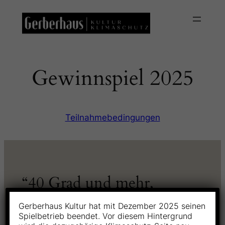
Skip
to
content
Gewinnspiel 2025
Teilnahmebedingungen
“40 Grad und mehr,
brennende Wälder auch in
Gerberhaus Kultur hat mit Dezember 2025 seinen
Österreich? Nein danke!
Spielbetrieb beendet. Vor diesem Hintergrund