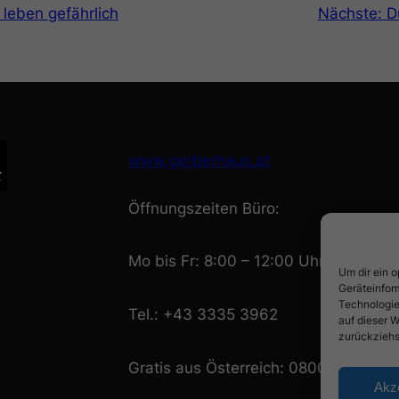
leben gefährlich
Nächste:
D
www.gerberhaus.at
Öffnungszeiten Büro:
Mo bis Fr: 8:00 – 12:00 Uhr
Um dir ein 
Geräteinfor
Technologie
Tel.: +43 3335 3962
auf dieser W
zurückziehs
Gratis aus Österreich: 0800 608 618
Akz