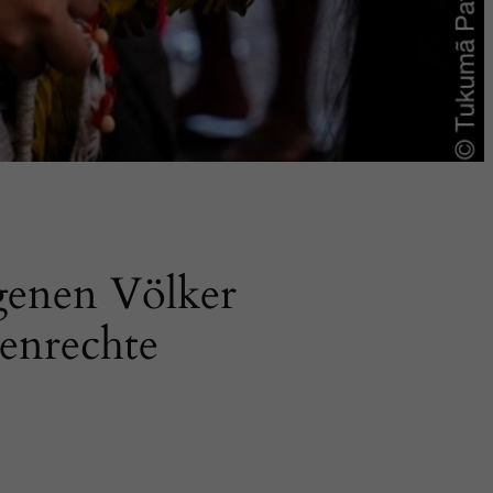
genen Völker
nenrechte