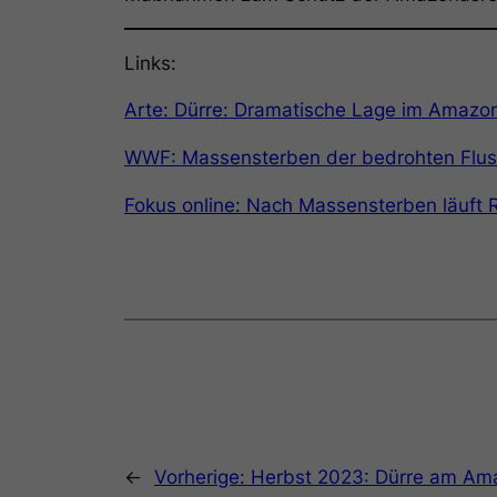
Links:
Arte: Dürre: Dramatische Lage im Amazo
WWF: Massensterben der bedrohten Flus
Fokus online: Nach Massensterben läuft R
←
Vorherige:
Herbst 2023: Dürre am Ama