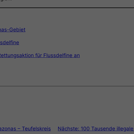
nas-Gebiet
sdelfine
ettungsaktion für Flussdelfine an
zonas – Teufelskreis
Nächste:
100 Tausende illegal