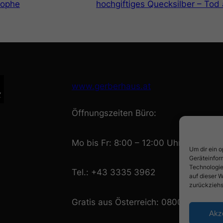
rophe
hochgiftiges Quecksilber – Tod
www.gerberhaus.at
Öffnungszeiten Büro:
Mo bis Fr: 8:00 – 12:00 Uhr
Um dir ein 
Geräteinfor
Technologie
Tel.: +43 3335 3962
auf dieser W
zurückziehs
Gratis aus Österreich: 0800 608 618
Akz