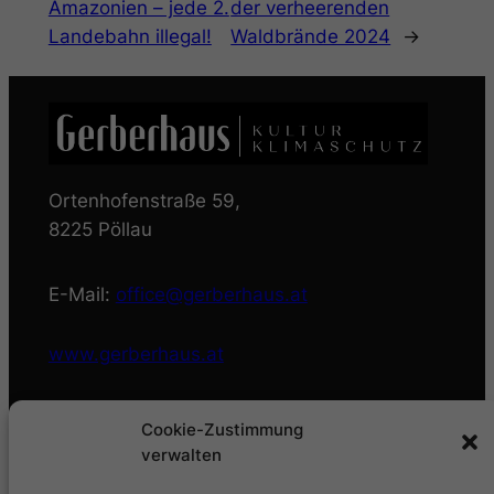
Amazonien – jede 2.
der verheerenden
Landebahn illegal!
Waldbrände 2024
→
Ortenhofenstraße 59,
8225 Pöllau
E-Mail:
office@gerberhaus.at
www.gerberhaus.at
Öffnungszeiten Büro:
Cookie-Zustimmung
verwalten
Mo bis Fr: 8:00 – 12:00 Uhr