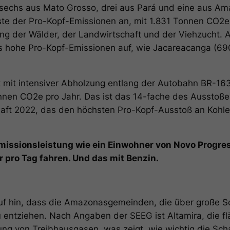
echs aus Mato Grosso, drei aus Pará und eine aus Am
iste der Pro-Kopf-Emissionen an, mit 1.831 Tonnen CO2e
 der Wälder, der Landwirtschaft und der Viehzucht. A
s hohe Pro-Kopf-Emissionen auf, wie Jacareacanga (6
 mit intensiver Abholzung entlang der Autobahn BR-16
nen CO2e pro Jahr. Das ist das 14-fache des Ausstoße
aft 2022, das den höchsten Pro-Kopf-Ausstoß an Kohlen
Emissionsleistung wie ein Einwohner von Novo Progre
 pro Tag fahren. Und das mit Benzin.
uf hin, dass die Amazonasgemeinden, die über große Sc
 entziehen. Nach Angaben der SEEG ist Altamira, die 
gung von Treibhausgasen, was zeigt, wie wichtig die Sc