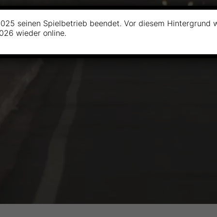
025 seinen Spielbetrieb beendet. Vor diesem Hintergrund 
2026 wieder online.