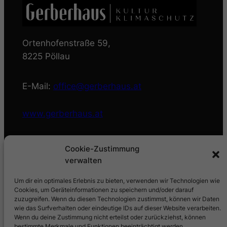
Ortenhofenstraße 59,
8225 Pöllau
E-Mail:
office@gerberhaus.at
www.gerberhaus.at
Öffnungszeiten Büro:
Cookie-Zustimmung
verwalten
Mo bis Fr: 8:00 – 12:00 Uhr
Um dir ein optimales Erlebnis zu bieten, verwenden wir Technologien wie
Cookies, um Geräteinformationen zu speichern und/oder darauf
zuzugreifen. Wenn du diesen Technologien zustimmst, können wir Daten
Tel.: +43 3335 3962
wie das Surfverhalten oder eindeutige IDs auf dieser Website verarbeiten.
Wenn du deine Zustimmung nicht erteilst oder zurückziehst, können
bestimmte Merkmale und Funktionen beeinträchtigt werden.