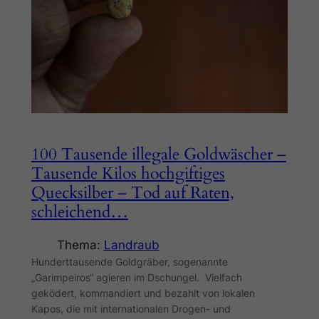
100 Tausende illegale Goldwäscher –
Tausende Kilos hochgiftiges
Quecksilber – Tod auf Raten,
schleichend…
Thema:
Landraub
Hunderttausende Goldgräber, sogenannte
„Garimpeiros“ agieren im Dschungel. Vielfach
geködert, kommandiert und bezahlt von lokalen
Kapos, die mit internationalen Drogen- und