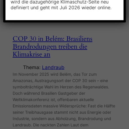
wird die dazugehörige Klimaschutz-Seite neu
definiert und geht mit Juli 2026 wieder online.
COP 30 in Belém: Brasiliens
Brandrodungen treiben die
Klimakrise an
Thema:
Landraub
Im November 2025 wird Belém, das Tor zum
Amazonas, Austragungsort der COP 30 sein – eine
symbolträchtige Wahl im Herzen des Regenwaldes.
Doch während Brasilien Gastgeber der
Weltklimakonferenz ist, offenbaren aktuelle
Emissionsdaten massive Widersprüche: Fast die Hälfte
seiner Treibhausgase stammt nicht aus Energie oder
Industrie, sondern aus Abholzung, Brandrodung und
Landraub. Die nackten Zahlen Laut dem