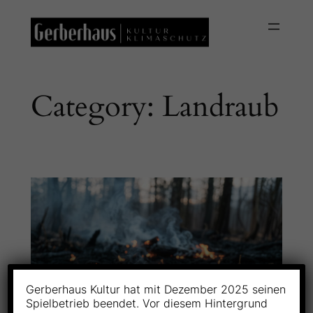
Skip
to
content
Category:
Landraub
Gerberhaus Kultur hat mit Dezember 2025 seinen
Spielbetrieb beendet. Vor diesem Hintergrund