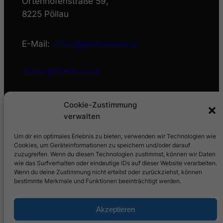
Ortenhofenstraße 59,
8225 Pöllau
E-Mail:
office@gerberhaus.at
www.gerberhaus.at
Öffnungszeiten Büro:
Cookie-Zustimmung
verwalten
Mo bis Fr: 8:00 – 12:00 Uhr
Um dir ein optimales Erlebnis zu bieten, verwenden wir Technologien wie
Cookies, um Geräteinformationen zu speichern und/oder darauf
zuzugreifen. Wenn du diesen Technologien zustimmst, können wir Daten
Tel.: +43 3335 3962
wie das Surfverhalten oder eindeutige IDs auf dieser Website verarbeiten.
Wenn du deine Zustimmung nicht erteilst oder zurückziehst, können
bestimmte Merkmale und Funktionen beeinträchtigt werden.
Gratis aus Österreich: 0800 608 618
Akzeptieren
Impressum